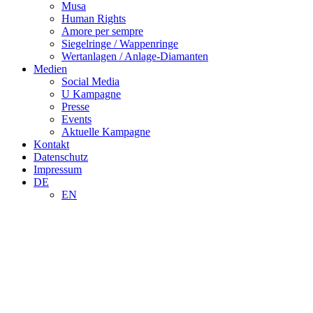
Musa
Human Rights
Amore per sempre
Siegelringe / Wappenringe
Wertanlagen / Anlage-Diamanten
Medien
Social Media
U Kampagne
Presse
Events
Aktuelle Kampagne
Kontakt
Datenschutz
Impressum
DE
EN
JUWELIER | GOLDSCHMIEDE | EDELSTEIN-SCHLEI
MÜNCHEN | IDAR-OBERSTEIN