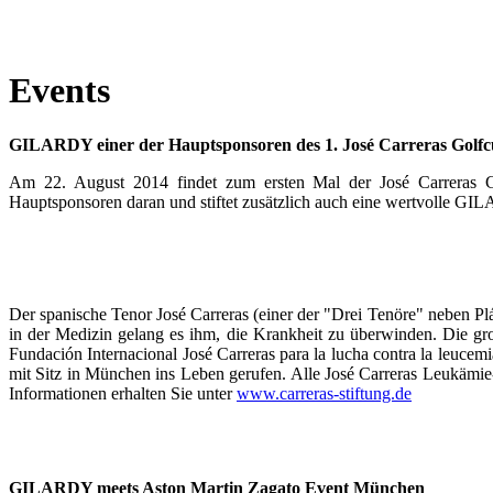
Events
GILARDY einer der Hauptsponsoren des 1. José Carreras Golfc
Am 22. August 2014 findet zum ersten Mal der José Carreras Go
Hauptsponsoren daran und stiftet zusätzlich auch eine wertvolle G
Der spanische Tenor José Carreras (einer der "Drei Tenöre" neben P
in der Medizin gelang es ihm, die Krankheit zu überwinden. Die gr
Fundación Internacional José Carreras para la lucha contra la leucem
mit Sitz in München ins Leben gerufen. Alle José Carreras Leukämie
Informationen erhalten Sie unter
www.carreras-stiftung.de
GILARDY meets Aston Martin Zagato Event München