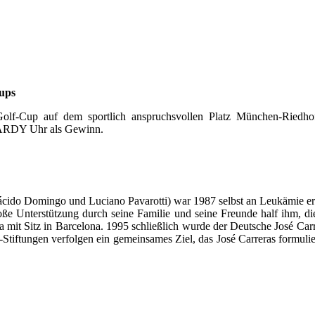
ups
lf-Cup auf dem sportlich anspruchsvollen Platz München-Riedhof s
ILARDY Uhr als Gewinn.
lácido Domingo und Luciano Pavarotti) war 1987 selbst an Leukämie e
oße Unterstützung durch seine Familie und seine Freunde half ihm, di
ia mit Sitz in Barcelona. 1995 schließlich wurde der Deutsche José Car
-Stiftungen verfolgen ein gemeinsames Ziel, das José Carreras formul