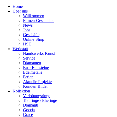
Home
Über uns
Willkommen
Firmen-Geschichte
News
Jobs
Geschäfte
Online-Shop
HSE
Werkstatt
Handswerks-Kunst
Service
Diamanten
Farb-Edelsteine
Edelmetalle
Perlen
Aktuelle Projekte
Kunden-Bilder
Kollektion
Verlobungsringe
Trauringe / Eheringe
Diamanti
Goccia
Grace