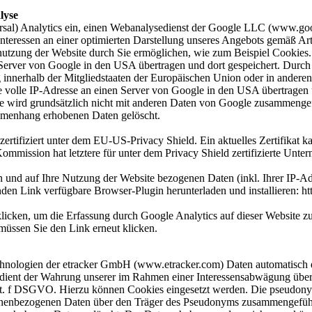
lyse
ersal) Analytics ein, einen Webanalysedienst der Google LLC (www.go
teressen an einer optimierten Darstellung unseres Angebots gemäß Art
utzung der Website durch Sie ermöglichen, wie zum Beispiel Cookies.
Server von Google in den USA übertragen und dort gespeichert. Durch 
g innerhalb der Mitgliedstaaten der Europäischen Union oder in ander
e volle IP-Adresse an einen Server von Google in den USA übertragen
se wird grundsätzlich nicht mit anderen Daten von Google zusammenge
mmenhang erhobenen Daten gelöscht.
ertifiziert unter dem EU-US-Privacy Shield. Ein aktuelles Zertifikat 
sion hat letztere für unter dem Privacy Shield zertifizierte Untern
n und auf Ihre Nutzung der Website bezogenen Daten (inkl. Ihrer IP-Ad
den Link verfügbare Browser-Plugin herunterladen und installieren: ht
licken, um die Erfassung durch Google Analytics auf dieser Website z
müssen Sie den Link erneut klicken.
chnologien der etracker GmbH (www.etracker.com) Daten automatisch 
dient der Wahrung unserer im Rahmen einer Interessensabwägung überw
lit. f DSGVO. Hierzu können Cookies eingesetzt werden. Die pseudony
ersonenbezogenen Daten über den Träger des Pseudonyms zusammengefüh