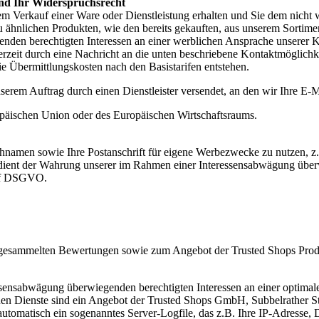
d Ihr Widerspruchsrecht
erkauf einer Ware oder Dienstleistung erhalten und Sie dem nicht wi
hnlichen Produkten, wie den bereits gekauften, aus unserem Sortime
nden berechtigten Interessen an einer werblichen Ansprache unserer 
zeit durch eine Nachricht an die unten beschriebene Kontaktmöglichke
ie Übermittlungskosten nach den Basistarifen entstehen.
erem Auftrag durch einen Dienstleister versendet, an den wir Ihre E-M
ropäischen Union oder des Europäischen Wirtschaftsraums.
chnamen sowie Ihre Postanschrift für eigene Werbezwecke zu nutzen, 
 dient der Wahrung unserer im Rahmen einer Interessensabwägung überw
. f DSGVO.
gesammelten Bewertungen sowie zum Angebot der Trusted Shops Produkt
sensabwägung überwiegenden berechtigten Interessen an einer optimal
en Dienste sind ein Angebot der Trusted Shops GmbH, Subbelrather S
automatisch ein sogenanntes Server-Logfile, das z.B. Ihre IP-Adresse