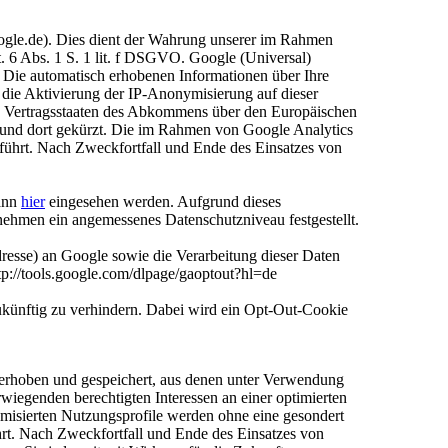
ogle.de). Dies dient der Wahrung unserer im Rahmen
. 6 Abs. 1 S. 1 lit. f DSGVO. Google (Universal)
 Die automatisch erhobenen Informationen über Ihre
die Aktivierung der IP-Anonymisierung auf dieser
en Vertragsstaaten des Abkommens über den Europäischen
 und dort gekürzt. Die im Rahmen von Google Analytics
führt. Nach Zweckfortfall und Ende des Einsatzes von
kann
hier
eingesehen werden. Aufgrund dieses
ehmen ein angemessenes Datenschutzniveau festgestellt.
resse) an Google sowie die Verarbeitung dieser Daten
tp://tools.google.com/dlpage/gaoptout?hl=de
ukünftig zu verhindern. Dabei wird ein Opt-Out-Cookie
erhoben und gespeichert, aus denen unter Verwendung
iegenden berechtigten Interessen an einer optimierten
misierten Nutzungsprofile werden ohne eine gesondert
rt. Nach Zweckfortfall und Ende des Einsatzes von