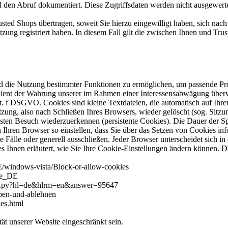
d den Abruf dokumentiert. Diese Zugriffsdaten werden nicht ausgewert
ted Shops übertragen, soweit Sie hierzu eingewilligt haben, sich nach
tzung registriert haben. In diesem Fall gilt die zwischen Ihnen und Tru
und die Nutzung bestimmter Funktionen zu ermöglichen, um passende P
dient der Wahrung unserer im Rahmen einer Interessensabwägung überwi
it. f DSGVO. Cookies sind kleine Textdateien, die automatisch auf Ihr
ng, also nach Schließen Ihres Browsers, wieder gelöscht (sog. Sitzu
ten Besuch wiederzuerkennen (persistente Cookies). Die Dauer der Sp
Ihren Browser so einstellen, dass Sie über das Setzen von Cookies i
älle oder generell ausschließen. Jeder Browser unterscheidet sich in 
s Ihnen erläutert, wie Sie Ihre Cookie-Einstellungen ändern können. Di
E/windows-vista/Block-or-allow-cookies
=de_DE
wer.py?hl=de&hlrm=en&answer=95647
uben-und-ablehnen
es.html
t unserer Website eingeschränkt sein.