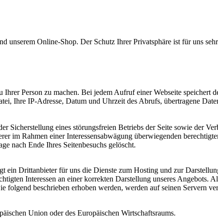
nd unserem Online-Shop. Der Schutz Ihrer Privatsphäre ist für uns sehr
Ihrer Person zu machen. Bei jedem Aufruf einer Webseite speichert de
atei, Ihre IP-Adresse, Datum und Uhrzeit des Abrufs, übertragene Dat
r Sicherstellung eines störungsfreien Betriebs der Seite sowie der Ve
rer im Rahmen einer Interessensabwägung überwiegenden berechtigten 
age nach Ende Ihres Seitenbesuchs gelöscht.
t ein Drittanbieter für uns die Dienste zum Hosting und zur Darstellu
igten Interessen an einer korrekten Darstellung unseres Angebots. A
e folgend beschrieben erhoben werden, werden auf seinen Servern verar
ropäischen Union oder des Europäischen Wirtschaftsraums.