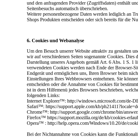
und den anfragenden Provider (Zugriffsdaten) enthält un
Seitenbesuchs automatisch überschrieben.
Weitere personenbezogene Daten werden lediglich an Trus
Shops Produkten entscheiden oder sich bereits für die Nu
6. Cookies und Webanalyse
Um den Besuch unserer Website attraktiv zu gestalten 
wir auf verschiedenen Seiten sogenannte Cookies. Dies 
Darstellung unseres Angebots gemäß Art. 6 Abs. 1 S. 1 l
verwendeten Cookies werden nach Ende der Browser-Sitzu
Endgerät und ermöglichen uns, Ihren Browser beim nächs
Einstellungen Ihres Webbrowsers entnehmen. Sie können 
entscheiden oder die Annahme von Cookies für bestimmte F
ist in dem Hilfemenü jedes Browsers beschrieben, welche
folgenden Links:
Internet Explorer™: http://windows.microsoft.com/de-D
Safari™: https://support.apple.com/kb/ph21411?locale
Chrome™: http://support.google.com/chrome/bin/ans
Firefox™ https://support.mozilla.org/de/kb/cookies-erla
Opera™ : http://help.opera.com/Windows/10.20/de/cooki
Bei der Nichtannahme von Cookies kann die Funktionalitä