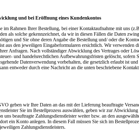
icklung und bei Eröffnung eines Kundenkontos
 im Rahmen Ihrer Bestellung, bei einer Kontaktaufnahme mit uns (z.B
erden als solche gekennzeichnet, da wir in diesen Fällen die Daten zwi
igen und Sie ohne deren Angabe die Bestellung und/ oder die Kontoe
t aus den jeweiligen Eingabeformularen ersichtlich. Wir verwenden di
hrer Anfragen. Nach vollständiger Abwicklung des Vertrages oder Lös
teuer- und handelsrechtlichen Aufbewahrungsfristen gelöscht, sofern Si
sgehende Datenverwendung vorbehalten, die gesetzlich erlaubt ist und ü
kann entweder durch eine Nachricht an die unten beschriebene Kontakt
GVO geben wir Ihre Daten an das mit der Lieferung beauftragte Versand
enstleister Sie im Bestellprozess auswählen, geben wir zur Abwicklun
 von uns beauftragte Zahlungsdienstleister weiter bzw. an den ausgewäh
e dort ein Konto anlegen. In diesem Fall müssen Sie sich im Bestellpro
jeweiligen Zahlungsdienstleisters.